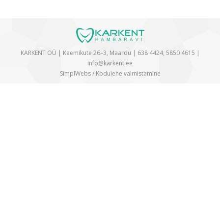
KARKENT OÜ | Keemikute 26–3, Maardu |
638 4424
,
5850 4615
|
info@karkent.ee
SimplWebs /
Kodulehe valmistamine