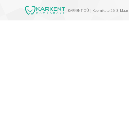
KARKENT OÜ | Keemikute 26–3, Maa